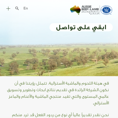
En
قصة اللحم الأسترالي
ابقي على تواصل
أروع وصفات اللحم الأسترالي
طرق الطهي
قطع اللحم
التغذية
الحلال الاسترالي
في هيئة اللحوم والماشية الأسترالية، تتمثل رؤيتنا في أن
الموارد
نكون الشركة الرائدة في تقديم نتائج ابحاث وتطوير وتسويق
عالمي المستوى والتي تفيد منتجي الماشية والأغنام والماعز
الأسترالي.
نحن نقدر تقديراً عالياً أي نوع من ردود الفعل قد ترد منكم