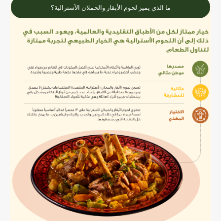
ما الذي يميز لحوم الأبقار والحملان الأسترالية؟
لحم بقر أسترالي مسبك
بامية بلحم بامية بلحم
األبقار األسترالي
حمص بالبقدونس مع شرائح
صالونة‭ ‬بلحم‭ ‬البقر ‬الأسترالي
لحم البقر الأسترالي