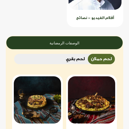
أفلام الفيديو - نصائح
الوصفات الرمضانية
لحم حملان
لحم بقري