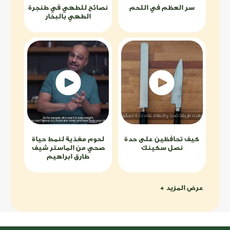
سر العظم في اللحم
نصائح للطهي في طنجرة
الطهي بالبخار
كيف تحافظين على حدة
لحوم مغذية لنمط حياة
نصل سكينك
صحي من الماستر شيف
طارق ابراهيم
عرض المزيد +