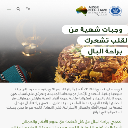
En
قصة اللحم الأسترالي
وجبات شهية من
أروع وصفات اللحم الأسترالي
لقلب تشعرك
طرق الطهي
براحة البال
قطع اللحم
التغذية
الحلال الاسترالي
في رمضان، قدمي لعائلتكِ أفضل أنواع اللحوم، التي يعود مصدرها إلى بيئة
طبيعية ونقية. استعدي للإفطار مع وصفاتنا الجديدة، وتعرفي على أسباب كون
الموارد
لحوم الأبقار والحملان الأسترالية مثالية لجميع أفراد الأسرة، وارتقي بمهاراتك مع
النصائح الرائعة التي يقدمها الماستر شيف طارق. .انعمي براحة البال مع كل
قطعة من لحوم الأبقار والحملان الأسترالية، ففي النهاية، اللحم هو ما يمنح وجبتك
الطعم المثالي الرائع
انعمي براحة البال مع كل قطعة مع لحوم الأبقار والحملان
الأسترالية، ففي النهاية، اللحم هو يمنح وجبتك الطعم المثالي