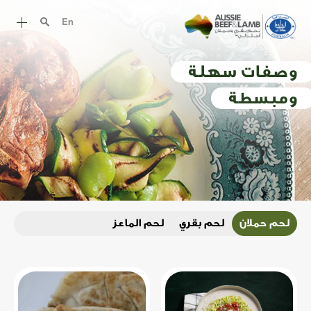
En
قصة اللحم الأسترالي
وصفات سهلة
أروع وصفات اللحم الأسترالي
ومبسطة
طرق الطهي
قطع اللحم
التغذية
الحلال الاسترالي
لحم حملان
لحم بقري
لحم الماعز
الموارد